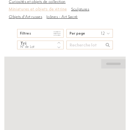
Curiosités et objets de collection
Miniatures et objets de vitrine
Sculptures
Objets d'Art russes
Icônes - Art Sacré
12
Filtres
Par page
Tri
N° de Lot