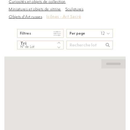
Curiosités et objets de collection
Miniatures et objets de vitrine
Sculptures
Objets d'Art russes
Icônes - Art Sacré
12
Filtres
Par page
Tri
N° de Lot