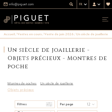
info@piguet.com
FR
Accueil
/
Ventes en cours
/
Vente de juin 2026
/
Un siècle de joaillerie
Un siècle de joaillerie -
Objets précieux - Montres de
poche
Montres de poches
Un siècle de joaillerie
Objets précieux
12
Filtres
Par page