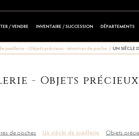
TER / VENDRE
INVENTAIRE / SUCCESSION
DÉPARTEMENTS
de joaillerie - Objets précieux - Montres de poche
/
UN SIÈCLE D
lerie - Objets précieu
res de poches
Un siècle de joaillerie
Objets préci