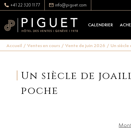
+41 22 320 11 77
info@piguet.com
CALENDRIER
ACHE
Accueil
/
Ventes en cours
/
Vente de juin 2026
/
Un siècle 
Un siècle de joail
poche
Mont