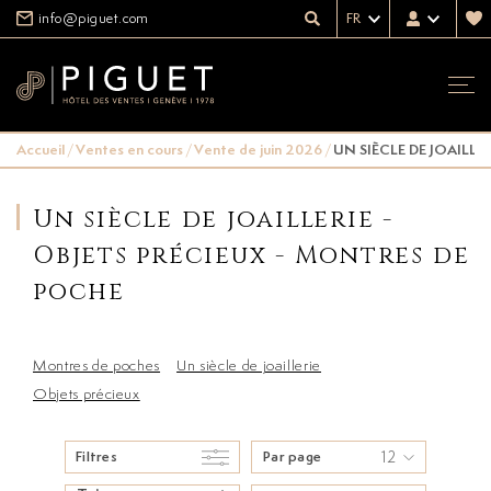
info@piguet.com
FR
Accueil
/
Ventes en cours
/
Vente de juin 2026
/
UN SIÈCLE DE JOAILLE
Un siècle de joaillerie -
Objets précieux - Montres de
poche
Montres de poches
Un siècle de joaillerie
Objets précieux
12
Filtres
Par page