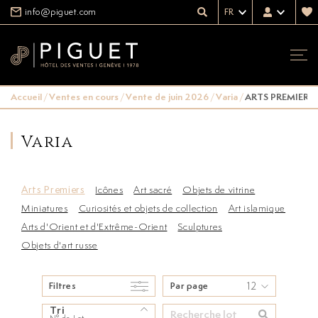
info@piguet.com
FR
Accueil
/
Ventes en cours
/
Vente de juin 2026
/
Varia
/
ARTS PREMIERS
Varia
Arts Premiers
Icônes
Art sacré
Objets de vitrine
Miniatures
Curiosités et objets de collection
Art islamique
Arts d'Orient et d'Extrême-Orient
Sculptures
Objets d'art russe
12
Filtres
Par page
Tri