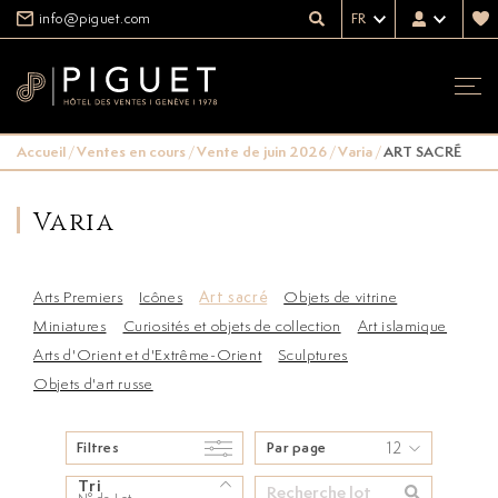
info@piguet.com
FR
Accueil
/
Ventes en cours
/
Vente de juin 2026
/
Varia
/
ART SACRÉ
Varia
Arts Premiers
Icônes
Art sacré
Objets de vitrine
Miniatures
Curiosités et objets de collection
Art islamique
Arts d'Orient et d'Extrême-Orient
Sculptures
Objets d'art russe
12
Filtres
Par page
Tri