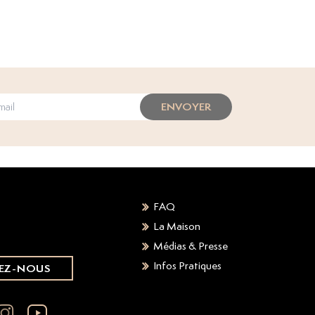
ENVOYER
FAQ
La Maison
Médias & Presse
Infos Pratiques
EZ-NOUS