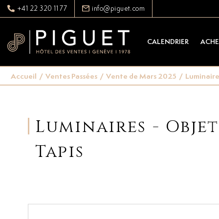
+41 22 320 11 77
info@piguet.com
CALENDRIER
ACHE
Accueil
/
Ventes Passées
/
Vente de Mars 2025
/
Luminaires
Luminaires - Objet
Tapis