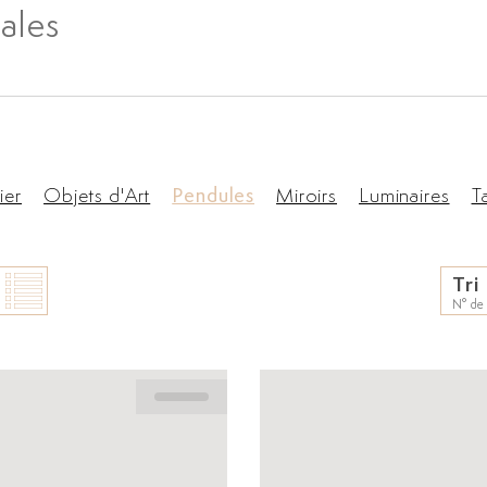
ales
ier
Objets d'Art
Pendules
Miroirs
Luminaires
T
Tri
N° de