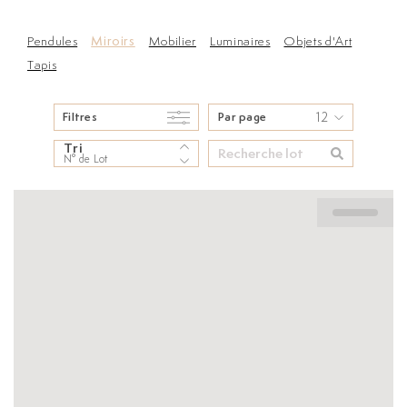
Pendules
Miroirs
Mobilier
Luminaires
Objets d'Art
Tapis
12
Filtres
Par page
Tri
N° de Lot