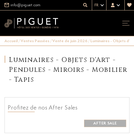
info@piguet.com
FR
Accueil
/
Ventes Passées
/
Vente de juin 2026
/
Luminaires - Objets d'Art
Luminaires - Objets d'Art -
Pendules - Miroirs - Mobilier
- Tapis
Profitez de nos After Sales
AFTER SALE