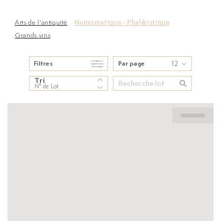
Arts de l'antiquité
Numismatique - Phaléristique
Grands vins
12
Filtres
Par page
Tri
N° de Lot