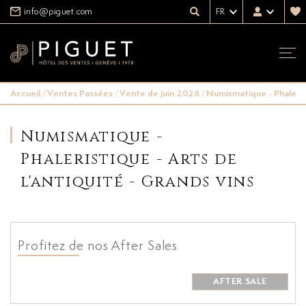
info@piguet.com
FR
Accueil
/
Ventes Passées
/
Vente de juin 2026
/
Numismatique - Phalerist
Numismatique -
Phaleristique - Arts de
l'antiquité - Grands vins
Profitez de nos After Sales
AFTER SALE