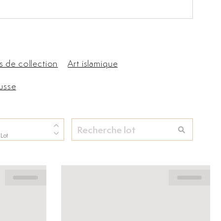
s de collection
Art islamique
russe
 Lot