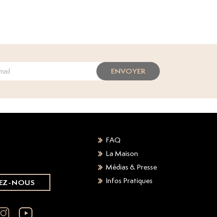
ENVOYER
FAQ
La Maison
Médias & Presse
Infos Pratiques
EZ-NOUS