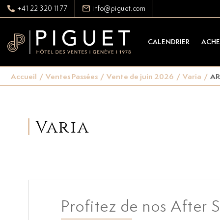
+41 22 320 11 77
info@piguet.com
CALENDRIER
ACHE
Accueil
/
Ventes Passées
/
Vente de juin 2026
/
Varia
/
AR
Varia
Profitez de nos After S