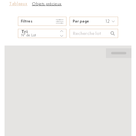
Tableaux
Objets précieux
12
Filtres
Par page
Tri
N° de Lot