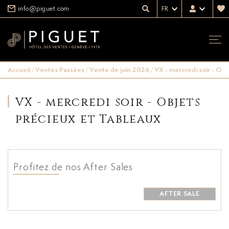
info@piguet.com
FR
Accueil
/
Ventes Passées
/
Vente de juin 2026
/
VX - mercredi soir - Ob
VX - mercredi soir - Objets
précieux et Tableaux
Profitez de nos After Sales
AFTER SALE