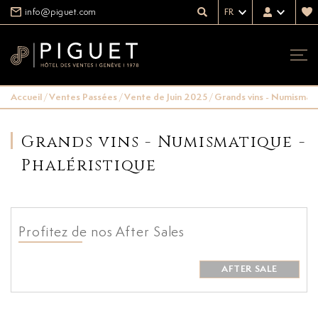
info@piguet.com
FR
Accueil
/
Ventes Passées
/
Vente de Juin 2025
/
Grands vins - Numismati
Grands vins - Numismatique -
Phaléristique
Profitez de nos After Sales
AFTER SALE