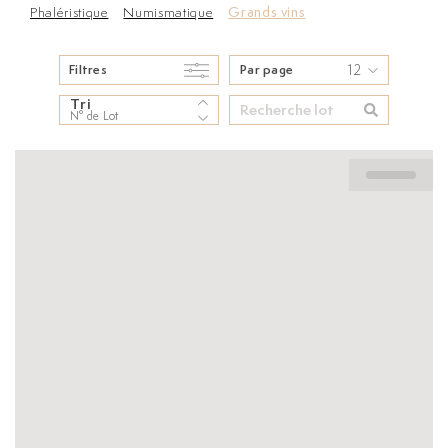
Phaléristique
Numismatique
Grands vins
12
Filtres
Par page
Tri
N° de Lot