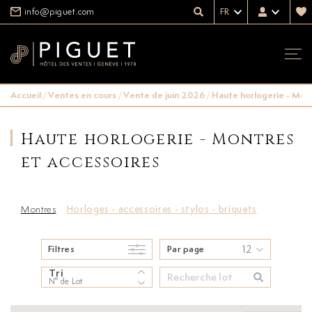
info@piguet.com
FR
Accueil
/
Ventes en cours
/
Vente de juin 2026
/
Haute horlogerie - Mon
Haute horlogerie - Montres
et accessoires
Montres
Horloges - accessoires - stylos - briquets
12
Filtres
Par page
Tri
N° de Lot