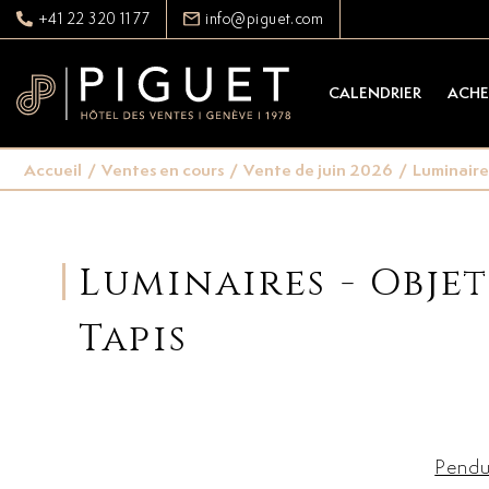
+41 22 320 11 77
info@piguet.com
CALENDRIER
ACHE
Accueil
/
Ventes en cours
/
Vente de juin 2026
/
Luminaires
Luminaires - Objet
Tapis
Pendu