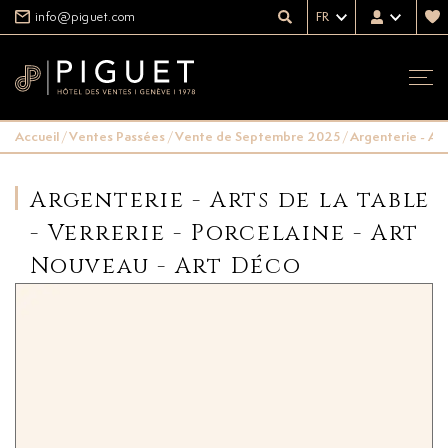
info@piguet.com
FR
Accueil
/
Ventes Passées
/
Vente de Septembre 2025
/
Argenterie - Art
Argenterie - Arts de la table
- Verrerie - Porcelaine - Art
Nouveau - Art Déco