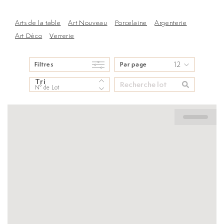
Arts de la table
Art Nouveau
Porcelaine
Argenterie
Art Déco
Verrerie
12
Filtres
Par page
Tri
N° de Lot