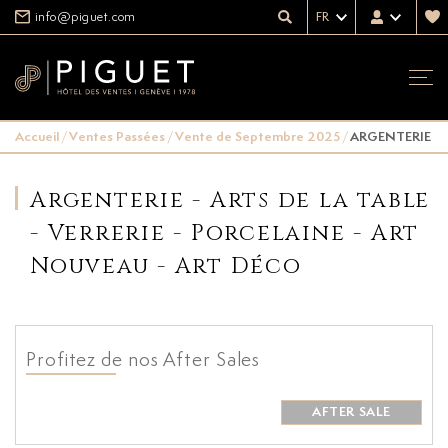
info@piguet.com
FR
Accueil
/
Ventes Passées
/
Vente de Septembre 2025
/
ARGENTERIE - 
Argenterie - Arts de la table
- Verrerie - Porcelaine - Art
Nouveau - Art Déco
Profitez de nos After Sales
AFTER SALE