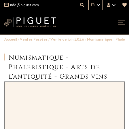
info@piguet.com
FR
Accueil
/
Ventes Passées
/
Vente de juin 2026
/
Numismatique - Phalerist
Numismatique -
Phaleristique - Arts de
l'antiquité - Grands vins