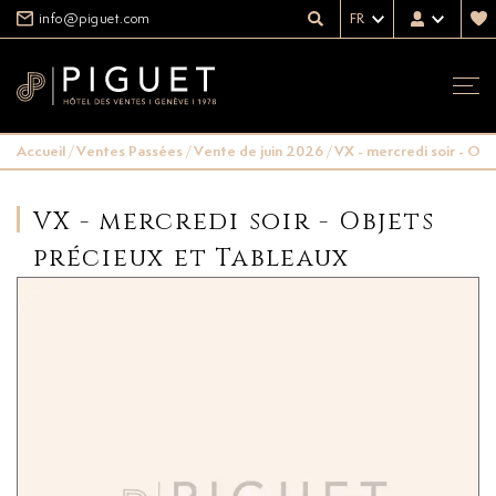
info@piguet.com
FR
Accueil
/
Ventes Passées
/
Vente de juin 2026
/
VX - mercredi soir - Ob
VX - mercredi soir - Objets
précieux et Tableaux