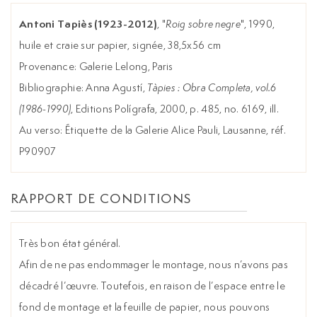
Antoni Tapiès (1923-2012)
, "
Roig sobre negre
", 1990,
huile et craie sur papier, signée, 38,5x56 cm
Provenance: Galerie Lelong, Paris
Bibliographie: Anna Agustí,
Tàpies : Obra Completa, vol.6
(1986-1990)
, Editions Polígrafa, 2000, p. 485, no. 6169, ill.
Au verso: Étiquette de la Galerie Alice Pauli, Lausanne, réf.
P90907
RAPPORT DE CONDITIONS
Très bon état général.
Afin de ne pas endommager le montage, nous n’avons pas
décadré l’œuvre. Toutefois, en raison de l’espace entre le
fond de montage et la feuille de papier, nous pouvons