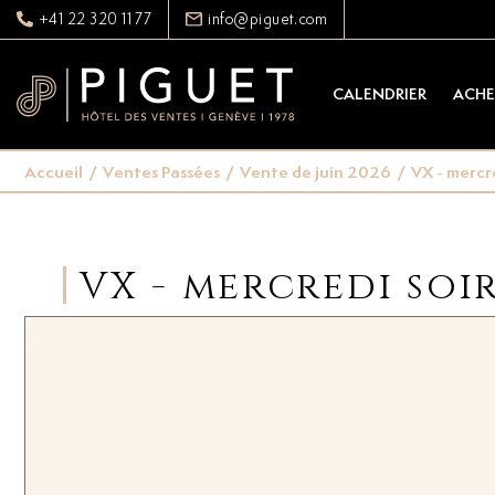
+41 22 320 11 77
info@piguet.com
CALENDRIER
ACHE
Accueil
/
Ventes Passées
/
Vente de juin 2026
/
VX - mercr
VX - mercredi soir