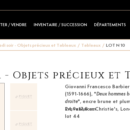
TER / VENDRE
INVENTAIRE / SUCCESSION
DÉPARTEMENTS
edi soir - Objets précieux et Tableaux
/
Tableaux
/
LOT N 10
 - Objets précieux et 
Giovanni Francesco Barbier
(1591-1666)
, "
Deux hommes ba
", encre brune et plum
droite
24,9x17,8 cm
Provenance: Christie's, Lon
lot 44