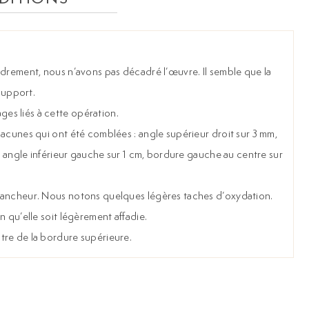
adrement, nous n’avons pas décadré l’œuvre. Il semble que la
 support.
s liés à cette opération.
lacunes qui ont été comblées : angle supérieur droit sur 3 mm,
m, angle inférieur gauche sur 1 cm, bordure gauche au centre sur
lancheur. Nous notons quelques légères taches d’oxydation.
n qu’elle soit légèrement affadie.
tre de la bordure supérieure.