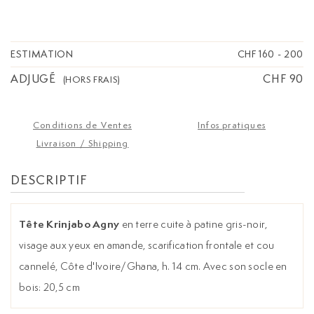
ESTIMATION
CHF 160
-
200
ADJUGÉ
CHF 90
(HORS FRAIS)
Conditions de Ventes
Infos pratiques
Livraison / Shipping
DESCRIPTIF
Tête Krinjabo Agny
en terre cuite à patine gris-noir,
visage aux yeux en amande, scarification frontale et cou
cannelé, Côte d'Ivoire/Ghana, h. 14 cm. Avec son socle en
bois: 20,5 cm