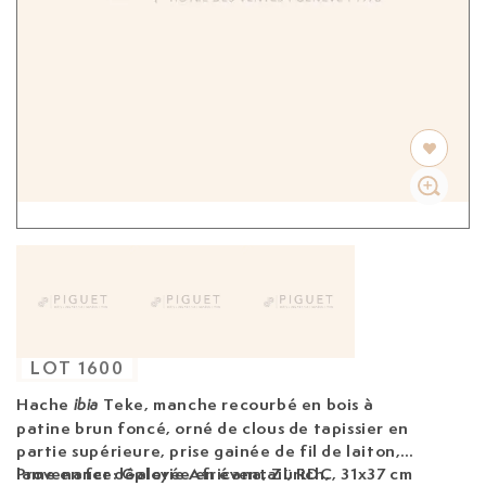
LOT
1600
Hache
Teke,
manche recourbé en bois à
ibia
patine brun foncé, orné de clous de tapissier en
partie supérieure, prise gainée de fil de laiton,
lame en fer déployée en éventail, RDC, 31x37 cm
Provenance: Galerie Africana, Zürich,