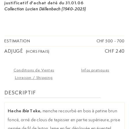
justificatif d'achat daté du 31.01.06
Collection Lucien Dällenbach (1940-2025)
ESTIMATION
CHF 500
-
700
ADJUGÉ
CHF 240
(HORS FRAIS)
Conditions de Ventes
Infos pratiques
Livraison / Shipping
DESCRIPTIF
Hache
Teke,
manche recourbé en bois à patine brun
ibia
foncé, orné de clous de tapissier en partie supérieure, prise
gainée de fil de laiton, lame en fer déployée en éventail,