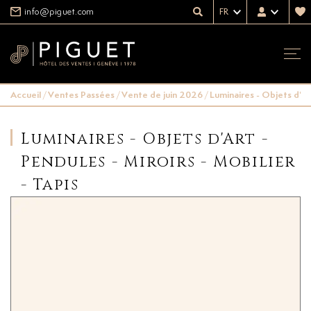
info@piguet.com
FR
Accueil
/
Ventes Passées
/
Vente de juin 2026
/
Luminaires - Objets d'Art
Luminaires - Objets d'Art -
Pendules - Miroirs - Mobilier
- Tapis