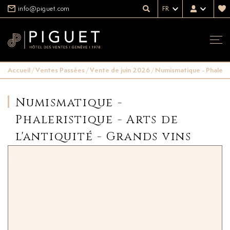
info@piguet.com
FR
Accueil
/
Ventes Passées
/
Vente de juin 2026
/
Numismatique - Phalerist
Numismatique -
Phaleristique - Arts de
l'antiquité - Grands vins