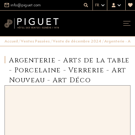
info@piguet.com
FR
Accueil
/
Ventes Passées
/
Vente de décembre 2024
/
Argenterie - Arts
Argenterie - Arts de la table
- Porcelaine - Verrerie - Art
Nouveau - Art Déco