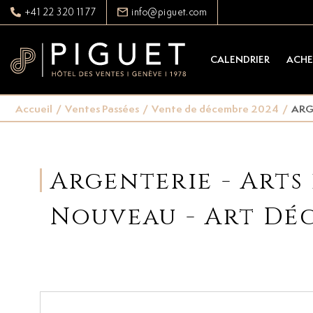
+41 22 320 11 77
info@piguet.com
CALENDRIER
ACHE
Accueil
/
Ventes Passées
/
Vente de décembre 2024
/
ARG
Argenterie - Arts 
Nouveau - Art Dé