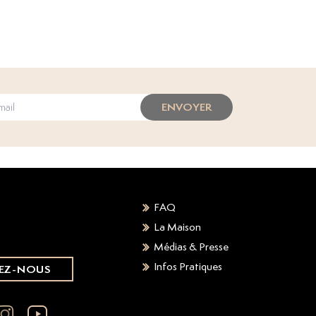
ENVOYER
FAQ
La Maison
Médias & Presse
Infos Pratiques
EZ-NOUS