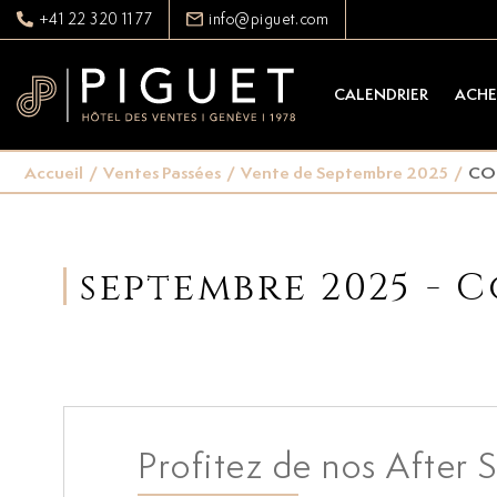
+41 22 320 11 77
info@piguet.com
CALENDRIER
ACHE
Accueil
/
Ventes Passées
/
Vente de Septembre 2025
/
COL
septembre 2025 - C
Profitez de nos After S