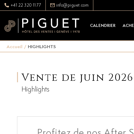
+41 22 320 11 77
info@piguet.com
CALENDRIER
ACHE
Accueil
/
HIGHLIGHTS
Vente de juin 2026
Highlights
Profitez de nos After S