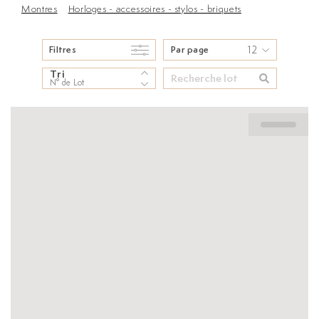
Montres
Horloges - accessoires - stylos - briquets
12
Filtres
Par page
Tri
N° de Lot