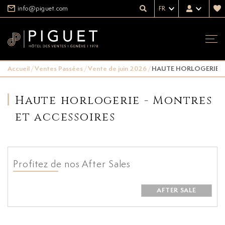
info@piguet.com
FR
Accueil
/
Ventes Passées
/
Vente de juin 2026
/
HAUTE HORLOGERIE -
Haute horlogerie - Montres
et accessoires
Profitez de nos After Sales
AFTER SALE