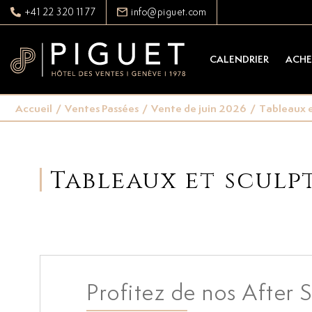
+41 22 320 11 77
info@piguet.com
CALENDRIER
ACHE
Accueil
/
Ventes Passées
/
Vente de juin 2026
/
Tableaux e
Tableaux et sculp
Profitez de nos After S