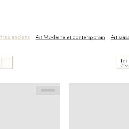
tres anciens
Art Moderne et contemporain
Art suis
Tri
N° de