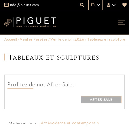
info@piguet.com
FR
Accueil
/
Ventes Passées
/
Vente de juin 2026
/
Tableaux et sculptures
Tableaux et sculptures
Profitez de nos After Sales
AFTER SALE
Maîtres anciens
Art Moderne et contemporain