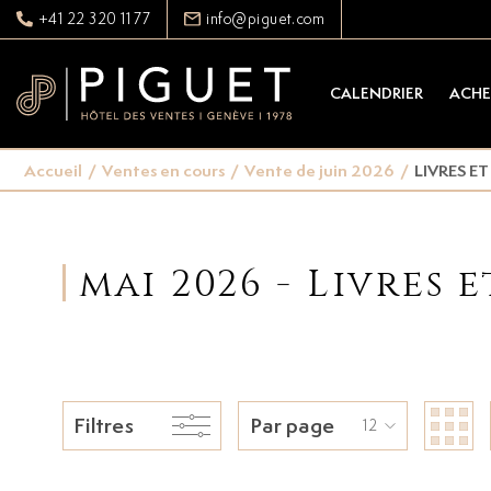
+41 22 320 11 77
info@piguet.com
CALENDRIER
ACHE
Accueil
/
Ventes en cours
/
Vente de juin 2026
/
LIVRES E
mai 2026 - Livres 
Filtres
Par page
12