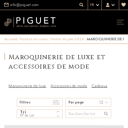
info@piguet.com
FR
Accueil
/
Ventes en cours
/
Vente de juin 2026
/
MAROQUINERIE DE LU
Maroquinerie de luxe et
accessoires de mode
Maroquinerie de luxe
Accessoires de mode
Cadeaux
12
Filtres
Par page
Tri
N° de Lot