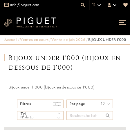
info@piguet.com
FR
Accueil
/
Ventes en cours
/
Vente de juin 2026
/
BIJOUX UNDER 1'000 (
Bijoux under 1'000 (bijoux en
dessous de 1'000)
Bijoux under 1'000 (bijoux en dessous de 1'000)
12
Filtres
Par page
Tri
N° de Lot