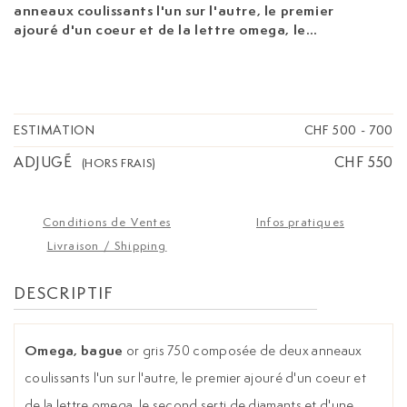
anneaux coulissants l'un sur l'autre, le premier
ajouré d'un coeur et de la lettre omega, le
second serti de diamants et d'une plaquette de
résine rouge passant derrière les motifs ajourés,
signée, numérotée 51875, doigt 54-14, 11g
ESTIMATION
CHF 500
-
700
ADJUGÉ
CHF 550
(HORS FRAIS)
Conditions de Ventes
Infos pratiques
Livraison / Shipping
DESCRIPTIF
Omega, bague
or gris 750 composée de deux anneaux
coulissants l'un sur l'autre, le premier ajouré d'un coeur et
de la lettre omega, le second serti de diamants et d'une