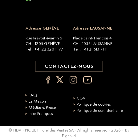
Open popup
Adresse GENÈVE
Adresse LAUSANNE
Rue Prévost-Martin 51
Place Saint-François 4
CH - 1205 GENÈVE
CH - 1033 LAUSANNE
Tél : +41 22 320 11 77
Tél : +41 21 613 71 11
CONTACTEZ-NOUS
FAQ
CGV
La Maison
Politique de cookies
Médias & Presse
Politique de confidentialité
Infos Pratiques
© HDV - PIGUET Hôtel des Ventes SA - All rights reserved -
2026
-
By
Eight-id