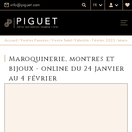
info@piguet.com
FR
Accueil
/
Ventes Passées
/
Vente Saint-Valentin - Février 2025
/
Maroquin
Maroquinerie, montres et
bijoux - online du 24 janvier
au 4 février