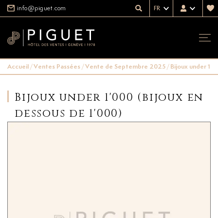
info@piguet.com
FR
Accueil
/
Ventes Passées
/
Vente de Septembre 2025
/
Bijoux under 1'0
Bijoux under 1'000 (bijoux en
dessous de 1'000)