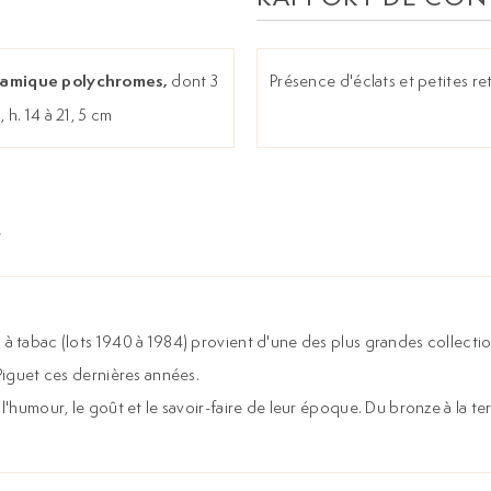
ramique polychromes,
dont 3
Présence d'éclats et petites r
h. 14 à 21, 5 cm
 à tabac (lots 1940 à 1984) provient d'une des plus grandes collect
 Piguet ces dernières années.
'humour, le goût et le savoir-faire de leur époque. Du bronze à la ter