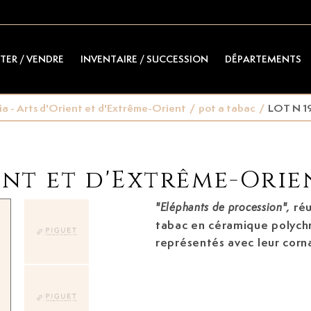
TER / VENDRE
INVENTAIRE / SUCCESSION
DÉPARTEMENTS
ia - Arts d'Orient et d'Extrême-Orient
/
pot a tabac
/
LOT N 1
ient et d'Extrême-Orie
réu
"Eléphants de procession",
tabac en céramique polych
représentés avec leur corn
"L&C", "FGW", etc., h. 14 à 