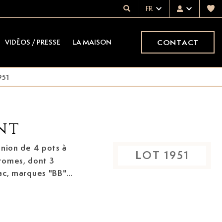
FR
CONTACT
VIDÉOS / PRESSE
LA MAISON
951
nt
nion de 4 pots à
LOT
1951
romes,
dont 3
ac, marques "BB",
21, 5 cm