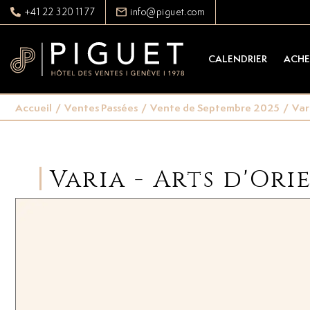
+41 22 320 11 77
info@piguet.com
CALENDRIER
ACHE
Accueil
/
Ventes Passées
/
Vente de Septembre 2025
/
Var
Varia - Arts d'Or