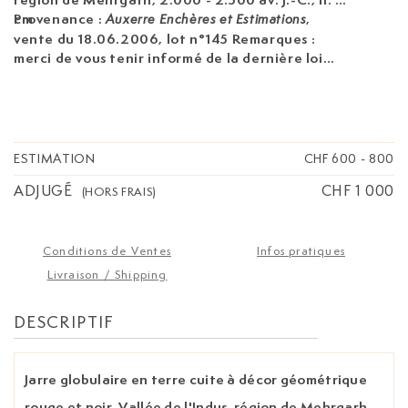
cm
Provenance :
,
Auxerre Enchères et Estimations
vente du 18.06.2006, lot n°145 Remarques :
merci de vous tenir informé de la dernière loi
européenne sur l'importation de biens culturels
(règlement UE 2019/880)
ESTIMATION
CHF 600
-
800
ADJUGÉ
CHF 1 000
(HORS FRAIS)
Conditions de Ventes
Infos pratiques
Livraison / Shipping
DESCRIPTIF
Jarre globulaire en terre cuite à décor géométrique
rouge et noir, Vallée de l'Indus, région de Mehrgarh,