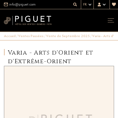
info@piguet.com
FR
Accueil
/
Ventes Passées
/
Vente de Septembre 2025
/
Varia - Arts d'
Varia - Arts d'Orient et
d'Extrême-Orient