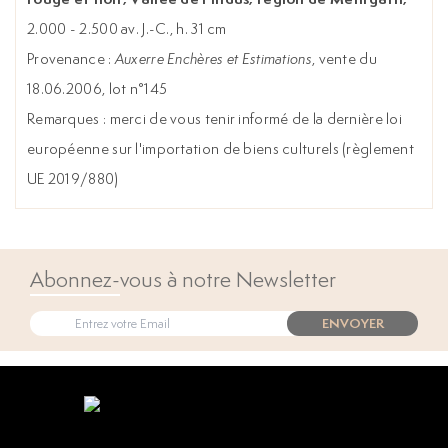
2.000 - 2.500 av. J.-C., h. 31 cm
Provenance :
Auxerre Enchères et Estimations
, vente du
18.06.2006, lot n°145
Remarques : merci de vous tenir informé de la dernière loi
européenne sur l'importation de biens culturels (règlement
UE 2019/880)
Abonnez-vous à notre Newsletter
ENVOYER
Open popup