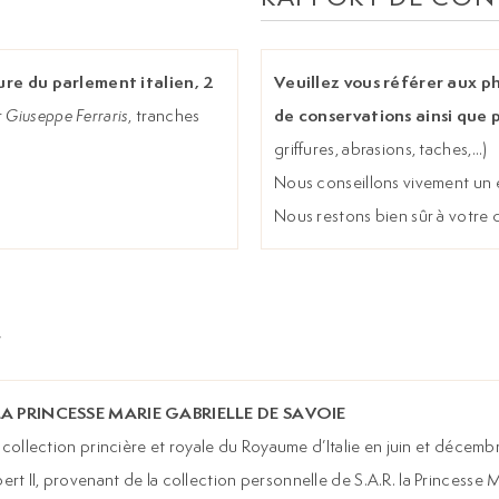
ure du parlement italien, 2
Veuillez vous référer aux p
de conservations ainsi que 
r
Giuseppe Ferraris
, tranches
griffures, abrasions, taches,...)
Nous conseillons vivement un e
Nous restons bien sûr à votre
A PRINCESSE MARIE GABRIELLE DE SAVOIE
 la collection princière et royale du Royaume d’Italie en juin et déce
rt II, provenant de la collection personnelle de S.A.R. la Princesse 