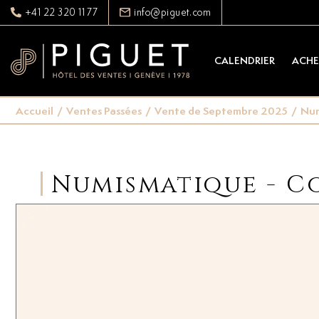
+41 22 320 11 77
info@piguet.com
CALENDRIER
ACHE
Accueil
/
Ventes Passées
/
Vente de Septembre 2025
/
Num
Numismatique - Co