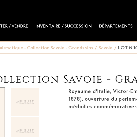
TER / VENDRE
INVENTAIRE / SUCCESSION
DÉPARTEMENTS
ismatique - Collection Savoie - Grands vins
/
Savoie
/
LOT N 1
llection Savoie - Gr
Royaume d'Italie, Victor-Em
1878), ouverture du parleme
médailles commémoratives
bronze, 1859
, par
Giuseppe F
lisses, diam. 7,2 cm, 160,6 g
(bronze)