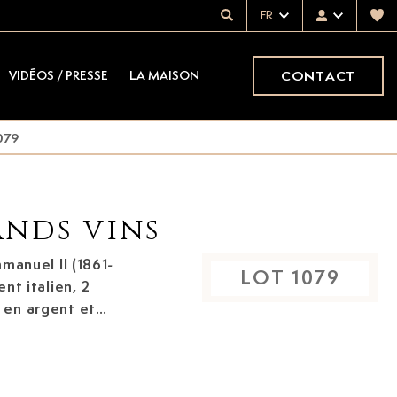
FR
CONTACT
VIDÉOS / PRESSE
LA MAISON
079
ands vins
manuel II (1861-
LOT
1079
nt italien, 2
 en argent et
, tranches
erraris
. (argent), 167,7 g.