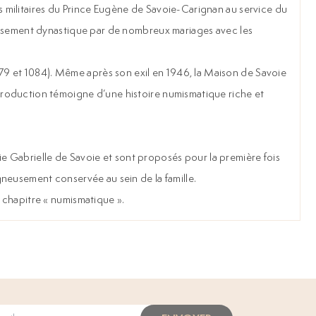
s militaires du Prince Eugène de Savoie-Carignan au service du
rmissement dynastique par de nombreux mariages avec les
6, 1079 et 1084). Même après son exil en 1946, la Maison de Savoie
 production témoigne d’une histoire numismatique riche et
arie Gabrielle de Savoie et sont proposés pour la première fois
gneusement conservée au sein de la famille.
 chapitre « numismatique ».