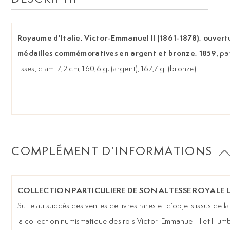
Royaume d'Italie, Victor-Emmanuel II (1861-1878), ouvert
médailles commémoratives en argent et bronze, 1859
, pa
lisses, diam. 7,2 cm, 160,6 g. (argent), 167,7 g. (bronze)
COMPLÉMENT D’INFORMATIONS
COLLECTION PARTICULIERE DE SON ALTESSE ROYALE L
Suite au succès des ventes de livres rares et d’objets issus de
la collection numismatique des rois Victor-Emmanuel III et Humbe