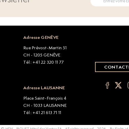
Adresse GENÈVE
Rue Prévost-Martin 51
CH - 1205 GENÈVE
Tél : +41 22 320 11 77
CONTACT
Adresse LAUSANNE
Place Saint-François 4
CH - 1033 LAUSANNE
Tél : +41 21 613 71 11
© HDV - PIGUET Hôtel des Ventes SA - All rights reserved -
2026
-
By Eight-id