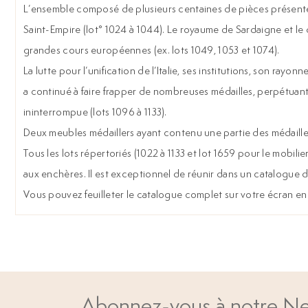
L’ensemble composé de plusieurs centaines de pièces présenté i
Saint-Empire (lot° 1024 à 1044). Le royaume de Sardaigne et le
grandes cours européennes (ex. lots 1049, 1053 et 1074).
La lutte pour l’unification de l’Italie, ses institutions, son ray
a continué à faire frapper de nombreuses médailles, perpétuan
ininterrompue (lots 1096 à 1133).
Deux meubles médaillers ayant contenu une partie des médaille
Tous les lots répertoriés (1022 à 1133 et lot 1659 pour le mobil
aux enchères. Il est exceptionnel de réunir dans un catalogue d
Vous pouvez feuilleter le catalogue complet sur votre écran en
Abonnez-vous à notre Ne