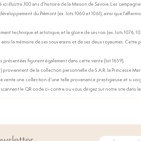
ci illustre 300 ans d’histoire de la Maison de Savoie. Les campagne
 développement du Piémont (ex. lots 1060 et 1061), ainsi que l’affe
onnement technique et artistique, et la gloire de ses rois (ex. lots 107
t ainsi la mémoire de ses souverains et de ses deux royaumes. Cette
s présentées figurent également dans cette vente (lot 1659).
ier) proviennent de la collection personnelle de S.A.R. la Princesse M
e vente une collection d’une telle provenance prestigieuse et si soi
 scannant le QR code ci-contre ou vous dirigez sur notre site dans le
wsletter