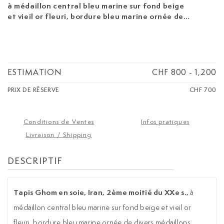
à médaillon central bleu marine sur fond beige
et vieil or fleuri, bordure bleu marine ornée de
divers médaillons, 130x211 cm
ESTIMATION
CHF 800
-
1,200
PRIX DE RÉSERVE
CHF 700
Conditions de Ventes
Infos pratiques
Livraison / Shipping
DESCRIPTIF
Tapis Ghom en soie, Iran, 2ème moitié du XXe s.,
à
médaillon central bleu marine sur fond beige et vieil or
fleuri, bordure bleu marine ornée de divers médaillons,