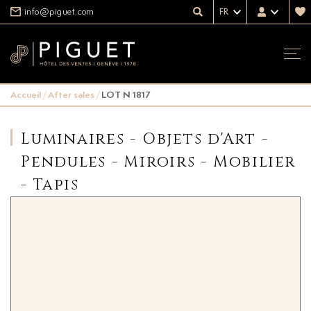
info@piguet.com
FR
Accueil
/
After sales
/
LOT N 1817
Luminaires - Objets d'Art -
Pendules - Miroirs - Mobilier
- Tapis