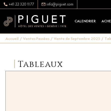
+41 22 320 11 77
info@piguet.com
CALENDRIER
ACHE
Accueil
/
Ventes Passées
/
Vente de Septembre 2025
/
Tab
Tableaux