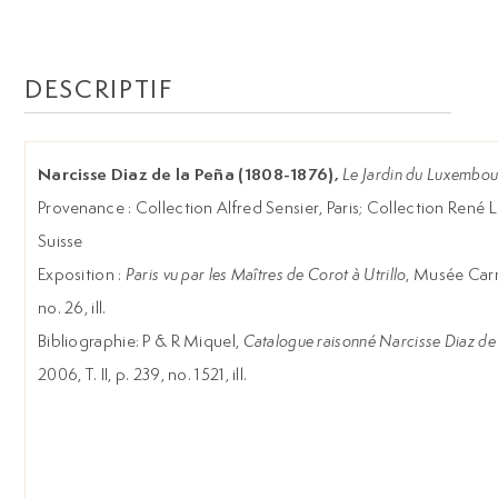
DESCRIPTIF
Narcisse Diaz de la Peña (1808-1876),
Le Jardin du Luxembo
Provenance : Collection Alfred Sensier, Paris; Collection René L
Suisse
Exposition :
Paris vu par les Maîtres de Corot à Utrillo
, Musée Carn
no. 26, ill.
Bibliographie: P & R Miquel,
Catalogue raisonné Narcisse Diaz de
2006, T. II, p. 239, no. 1521, ill.