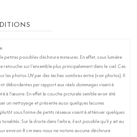
DITIONS
e.
 petites possibles déchirure mineures. En effet, sous lumière
e retouche sur l’ensemble plus principalement dans le ciel. Ces
sur les photos UV par des taches sombres entre (voir photos). Il
 sont débordantes par rapport aux réels dommages visant à
 à l’œuvre. En effet la couche picturale semble avoir été
par un nettoyage et présente aussi quelques lacunes
plutôt sous forme de petits réseaux visant à atténuer quelques
nalités. Sur la droite dans l’arbre, il est possible qu’il y ait eu
 sur environ 8 cm mais nous ne notons aucune déchirure