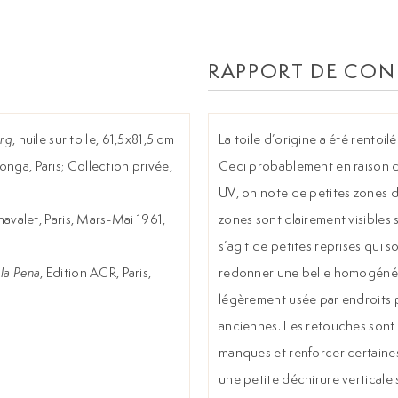
RAPPORT DE CON
urg
, huile sur toile, 61,5x81,5 cm
La toile d’origine a été rentoilé
onga, Paris; Collection privée,
Ceci probablement en raison de
UV, on note de petites zones d
avalet, Paris, Mars-Mai 1961,
zones sont clairement visibles 
s’agit de petites reprises qui
 la Pena
, Edition ACR, Paris,
redonner une belle homogénéité
légèrement usée par endroits 
anciennes. Les retouches sont 
manques et renforcer certaines to
une petite déchirure verticale