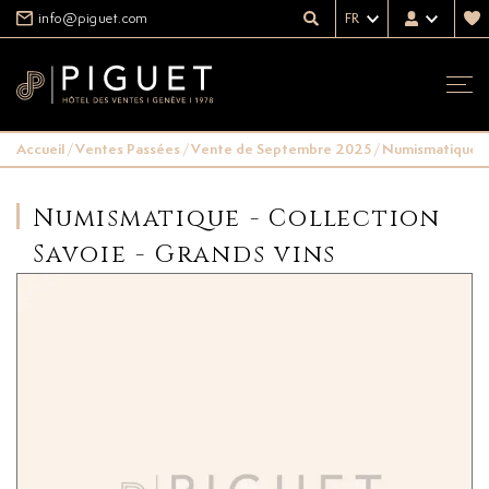
info@piguet.com
FR
Accueil
/
Ventes Passées
/
Vente de Septembre 2025
/
Numismatique - 
Numismatique - Collection
Savoie - Grands vins