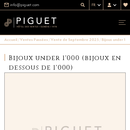
info@piguet.com
FR
Accueil
/
Ventes Passées
/
Vente de Septembre 2025
/
Bijoux under 1'0
Bijoux under 1'000 (bijoux en
dessous de 1'000)