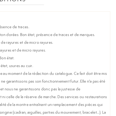
ésence de traces.
âton dorées: Bon état, présence de traces et de marques.
 de rayures et de micro rayures.
rayures et de micro rayures.
Bon état.
tat, usures au cuir.
e au moment de la rédaction du catalogue. Ce fait doit être mis
ne garantissons pas son fonctionnement futur. Elle n'a pas été
et nous ne garantissons donc pas la justesse de
i celle de la réserve de marche. Des services ou restaurations
gralité de la montre entraînant un remplacement des pièces qui
rigine (cadran, aiguilles, parties du mouvement, bracelet...). La