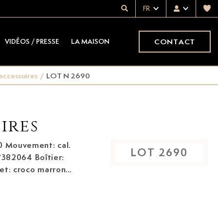
FR
CONTACT
VIDÉOS / PRESSE
LA MAISON
accessoires
/
LOT N 2690
ires
0
Mouvement: cal.
LOT
2690
°382064 Boîtier:
et: croco marron
nt, boîtier