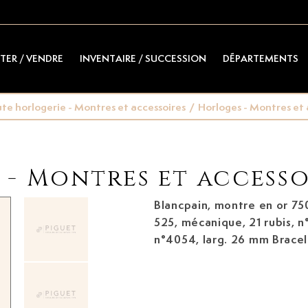
TER / VENDRE
INVENTAIRE / SUCCESSION
DÉPARTEMENTS
te horlogerie - Montres et accessoires
/
Horloges - Montres et 
- Montres et accesso
Blancpain, montre en or 75
525, mécanique, 21 rubis, n
n°4054, larg. 26 mm Bracel
Signature: cadran, mouveme