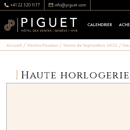
+41 22 320 11 77
info@piguet.com
CALENDRIER
ACHE
Accueil
/
Ventes Passées
/
Vente de Septembre 2025
/
Hau
Haute horlogerie 