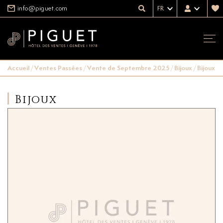
info@piguet.com
FR
Accueil
/
Ventes Passées
/
Vente de Septembre 2025
/
Bijoux
/
Bijoux
/
Bijoux