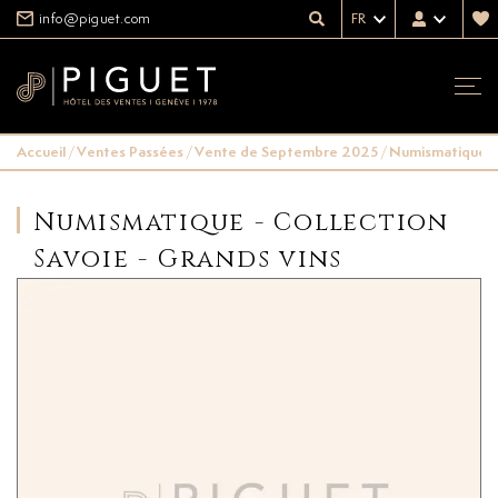
info@piguet.com
FR
Accueil
/
Ventes Passées
/
Vente de Septembre 2025
/
Numismatique - 
Numismatique - Collection
Savoie - Grands vins