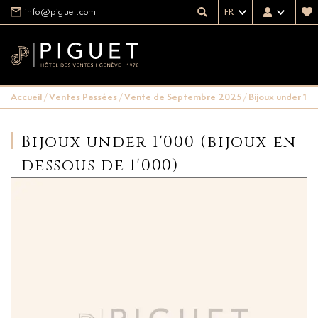
info@piguet.com
FR
Accueil
/
Ventes Passées
/
Vente de Septembre 2025
/
Bijoux under 1'0
Bijoux under 1'000 (bijoux en
dessous de 1'000)