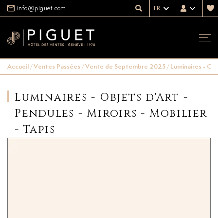
info@piguet.com
FR
Accueil
/
Ventes Passées
/
Vente de Septembre 2025
/
Luminaires - Obj
Luminaires - Objets d'Art -
Pendules - Miroirs - Mobilier
- Tapis