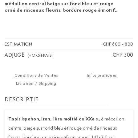
médaillon central beige sur fond bleu et rouge
orné de rinceaux fleuris, bordure rouge à motifs
en rappel, 143x210 cm
ESTIMATION
CHF 600
-
800
ADJUGÉ
CHF 300
(HORS FRAIS)
Conditions de Ventes
Infos pratiques
Livraison / Shipping
DESCRIPTIF
Tapis Ispahan, Iran, 1ère moitié du XXe s.,
à médaillon
central beige sur fond bleu et rouge orné de rinceaux
fleuris, bordure rouge à motifs en rappel, 143x210 cm