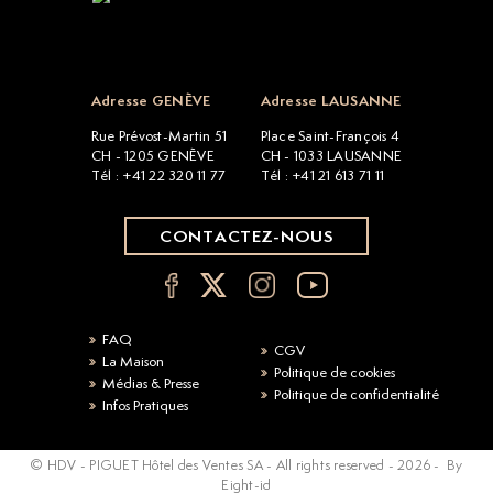
Open popup
Adresse GENÈVE
Adresse LAUSANNE
Rue Prévost-Martin 51
Place Saint-François 4
CH - 1205 GENÈVE
CH - 1033 LAUSANNE
Tél : +41 22 320 11 77
Tél : +41 21 613 71 11
CONTACTEZ-NOUS
FAQ
CGV
La Maison
Politique de cookies
Médias & Presse
Politique de confidentialité
Infos Pratiques
© HDV - PIGUET Hôtel des Ventes SA - All rights reserved -
2026
-
By
Eight-id