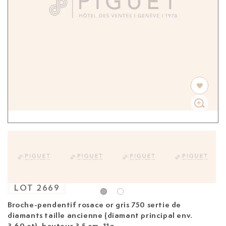
LOT
2669
Broche-pendentif rosace
or gris 750 sertie de
diamants taille ancienne (diamant principal env.
3.60 ct), hauteur 3.5 cm, 11g