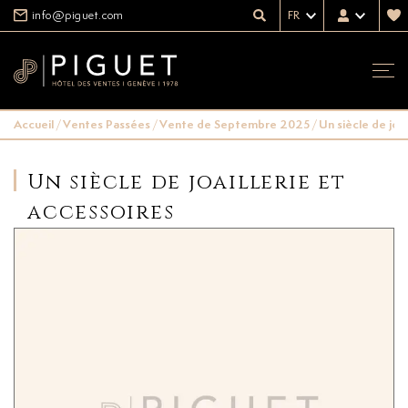
info@piguet.com
FR
Accueil
/
Ventes Passées
/
Vente de Septembre 2025
/
Un siècle de joai
Un siècle de joaillerie et
accessoires