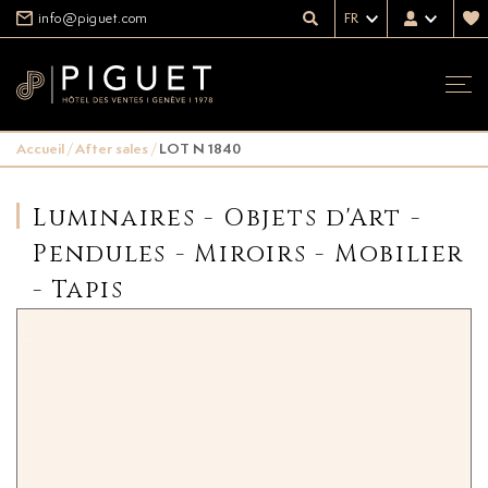
info@piguet.com
FR
Accueil
/
After sales
/
LOT N 1840
Luminaires - Objets d'Art -
Pendules - Miroirs - Mobilier
- Tapis